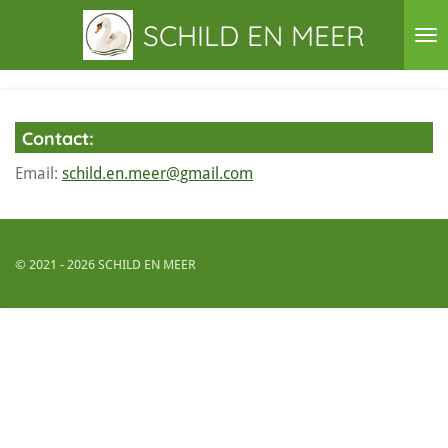
Ga
SCHILD EN MEER
direct
naar
de
hoofdinhoud
Contact:
Email:
schild.en.meer@gmail.com
© 2021 - 2026 SCHILD EN MEER